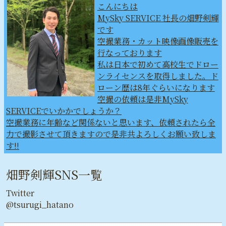
こんにちは
MySky SERVICE 社長の畑野剣輝
です
空撮業務・カット映像画像販売を
行なっております
私は日本で初めて高校生でドロー
ンライセンスを取得しました。ド
ローン歴は8年ぐらいになります
空撮の依頼は是非MySky
SERVICEでいかかでしょうか？
空撮業務に年齢など関係ないと思います、依頼されたら全
力で撮影させて頂きますので是非共よろしくお願い致しま
す‼︎
畑野剣輝SNS一覧
Twitter
@tsurugi_hatano