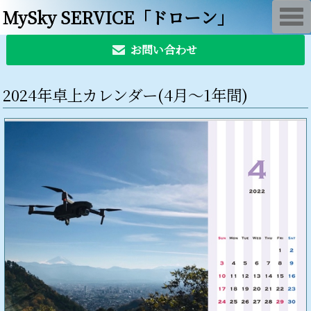
MySky SERVICE「ドローン」
T
o
g
g
お問い合わせ
l
e
n
a
2024年卓上カレンダー(4月〜1年間)
v
i
g
a
t
i
o
n