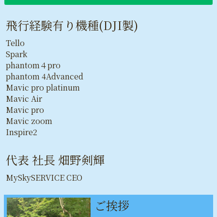
飛行経験有り機種(DJI製)
Tello
Spark
phantom４pro
phantom 4Advanced
Mavic pro platinum
Mavic Air
Mavic pro
Mavic zoom
Inspire2
代表 社長 畑野剣輝
MySkySERVICE CEO
ご挨拶