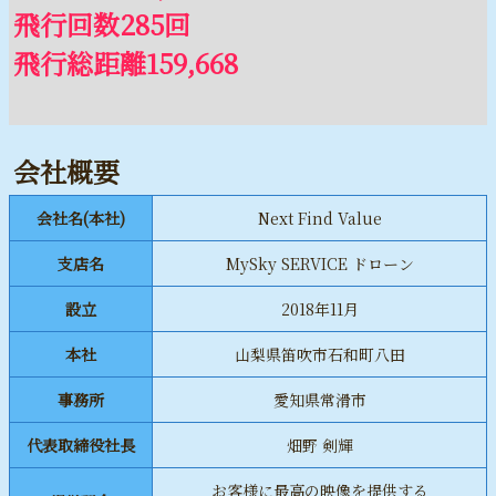
飛行回数285回
飛行総距離159,668
会社概要
会社名(本社)
Next Find Value
支店名
MySky SERVICE ドローン
設立
2018年11月
本社
山梨県笛吹市石和町八田
事務所
愛知県常滑市
代表取締役社長
畑野 剣輝
お客様に最高の映像を提供する